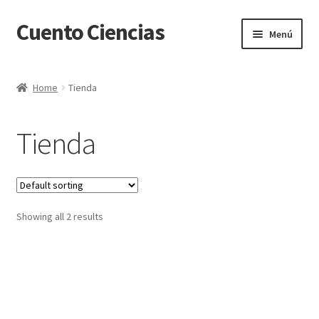
Cuento Ciencias
Ir
Ir
Menú
a
al
la
contenido
Inicio
navegación
Home
Tienda
Carrito
Tienda
Finalizar compra
Mi cuenta
Showing all 2 results
Sample Page
Tienda