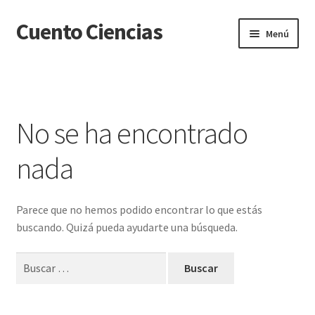
Cuento Ciencias
Ir
Ir
Menú
a
al
la
contenido
Inicio
navegación
Carrito
No se ha encontrado
Finalizar compra
nada
Mi cuenta
Parece que no hemos podido encontrar lo que estás
Sample Page
buscando. Quizá pueda ayudarte una búsqueda.
Tienda
Buscar: